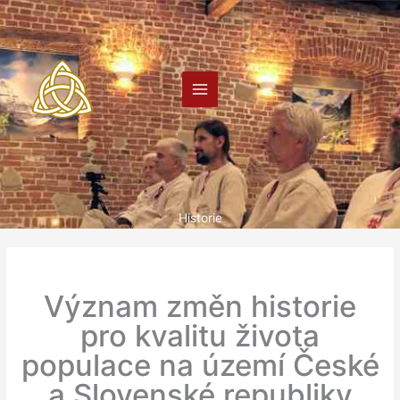
Přeskočit
na
obsah
Historie
Význam změn historie
pro kvalitu života
populace na území České
a Slovenské republiky