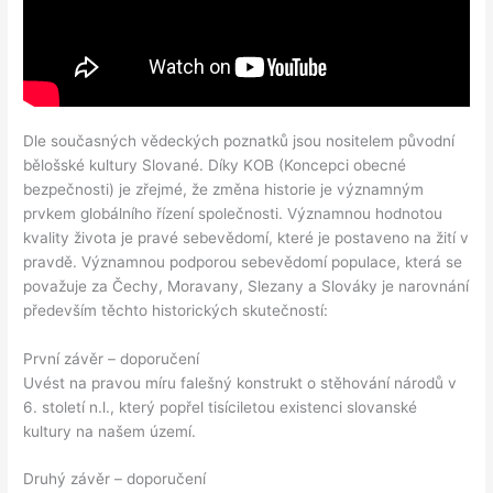
Dle současných vědeckých poznatků jsou nositelem původní
bělošské kultury Slované. Díky KOB (Koncepci obecné
bezpečnosti) je zřejmé, že změna historie je významným
prvkem globálního řízení společnosti. Významnou hodnotou
kvality života je pravé sebevědomí, které je postaveno na žití v
pravdě. Významnou podporou sebevědomí populace, která se
považuje za Čechy, Moravany, Slezany a Slováky je narovnání
především těchto historických skutečností:
První závěr – doporučení
Uvést na pravou míru falešný konstrukt o stěhování národů v
6. století n.l., který popřel tisíciletou existenci slovanské
kultury na našem území.
Druhý závěr – doporučení