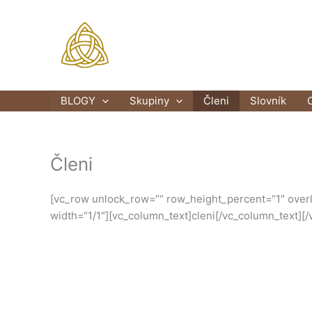
Přeskočit
na
obsah
BLOGY
Skupiny
Členi
Slovník
Členi
[vc_row unlock_row=““ row_height_percent=“1″ overl
width=“1/1″][vc_column_text]cleni[/vc_column_text][