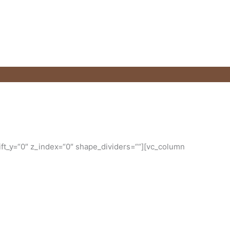
ft_y=“0″ z_index=“0″ shape_dividers=““][vc_column