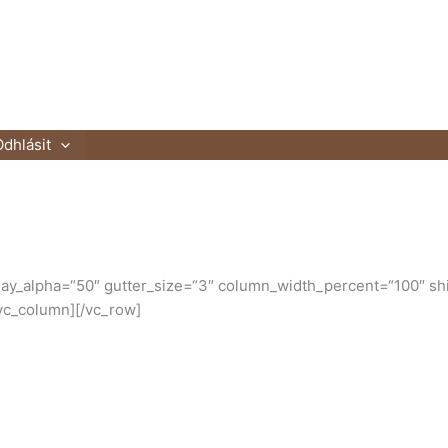
Odhlásit
ay_alpha=“50″ gutter_size=“3″ column_width_percent=“100″ shi
/vc_column][/vc_row]