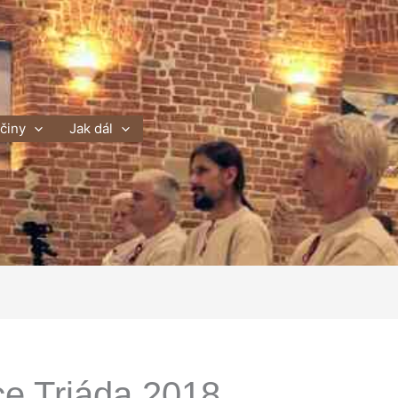
íčiny
Jak dál
e Triáda 2018