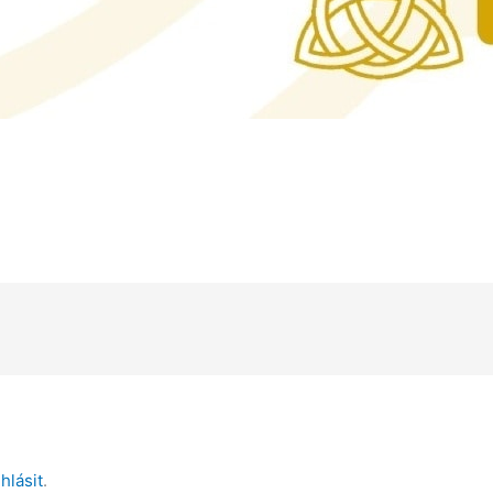
ihlásit
.