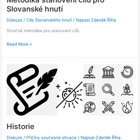
Slovanské hnutí
Diskuze
/
Cíle Slovanského hnutí
/ Napsal
Zdeněk Říha
Stručná metodika pro stanovení cílů.
Metodika
Read More »
stanovení
cílů
pro
Slovanské
hnutí
Historie
Diskuze
/
Příčiny současné situace
/ Napsal
Zdeněk Říha