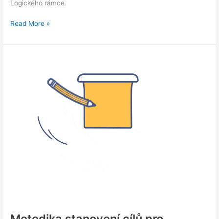
Logického rámce.
Stanovení
Read More »
cílů
Slovanského
hnutí
Metodika stanovení cílů pro