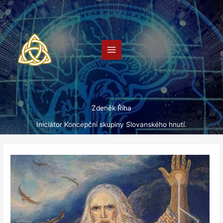
Přeskočit
na
obsah
Zdeněk Říha
Iniciátor Koncepční skupiny Slovanského hnutí.