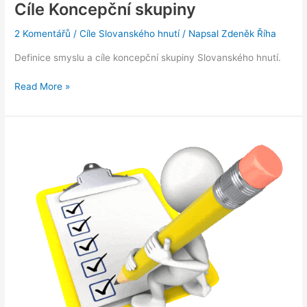
Cíle Koncepční skupiny
2 Komentářů
/
Cíle Slovanského hnutí
/ Napsal
Zdeněk Říha
Definice smyslu a cíle koncepční skupiny Slovanského hnutí.
Cíle
Read More »
Koncepční
skupiny