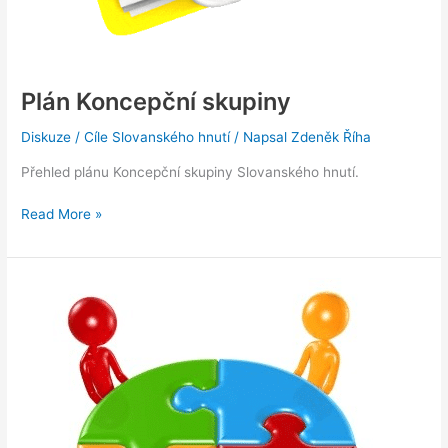
Plán Koncepční skupiny
Diskuze
/
Cíle Slovanského hnutí
/ Napsal
Zdeněk Říha
Přehled plánu Koncepční skupiny Slovanského hnutí.
Plán
Read More »
Koncepční
skupiny